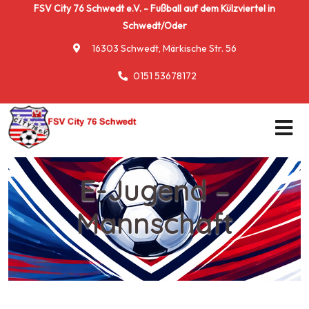
FSV City 76 Schwedt e.V. - Fußball auf dem Külzviertel in
Schwedt/Oder
16303 Schwedt, Märkische Str. 56
0151 53678172
E-Jugend –
Mannschaft