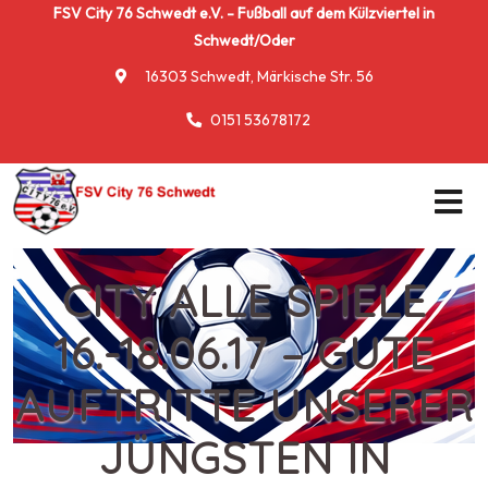
FSV City 76 Schwedt e.V. - Fußball auf dem Külzviertel in
Schwedt/Oder
16303 Schwedt, Märkische Str. 56
0151 53678172
CITY ALLE SPIELE
16.-18.06.17 – GUTE
AUFTRITTE UNSERER
JÜNGSTEN IN