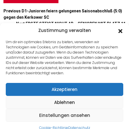
Previous
D1-Junioren feiern gelungenen Saisonabschluß (5:0)
gegen den Kerkower SC
Next
ERSTE STEIGT NICHT AB – SENIOREN MIT PLATZ 11
Zustimmung verwalten
UNTER IHREN MÖGLICHKEITEN
Um dir ein optimales Erlebnis zu bieten, verwenden wir
Technologien wie Cookies, um Geräteinformationen zu speichern
Useful Link
und/oder darauf zuzugreifen. Wenn du diesen Technologien
zustimmst, können wir Daten wie das Surfverhalten oder eindeutige
IDs auf dieser Website verarbeiten. Wenn du deine Zustimmung
Impressum
nicht erteilst oder zurückziehst, können bestimmte Merkmale und
Kontakt
Funktionen beeinträchtigt werden.
Datenschutz
Akzeptieren
Cookies
Anmelden
Ablehnen
Einstellungen ansehen
Cookie-Richtlinie
Datenschutz
FSV City 76 Schwedt e. V.
Design & Developed by
Themagnifico