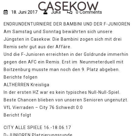
CASEKOW
18. Juni 2017
JuKe
0 Comments
ENDRUNDENTURNIERE DER BAMBINI UND DER F-JUNIOREN
Am Samstag und Sonntag bewährten sich unsere
Jüngsten in Casekow. Die Bambini zogen sich mit drei
Remis sehr gut aus der Affäre.
Und die F-Junioren erreichten in der Goldrunde immerhin
gegen den AFC ein Remis. Erst im Neunmeterduell mit
Boitzenburg musste man noch den 9. Platz abgeben.
Berichte folgen
ALTHERREN Kreisliga
In der ersten HZ war es kein typisches Null-Null-Spiel.
Beste Chancen blieben von unseren Senioren ungenutzt.
VfL Vierraden – City 76 Schwedt 0:0
Bericht folgt
CITY ALLE SPIELE 16.-18.06.17
D-JUNIOREN Platzierungsrunde