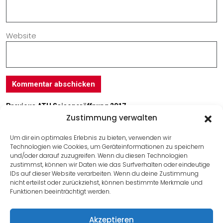
Website
Previous
ATH Saisoneröffnung 2017
Zustimmung verwalten
Next
Wir gratulieren zum Geburtstag
Um dir ein optimales Erlebnis zu bieten, verwenden wir
Technologien wie Cookies, um Geräteinformationen zu speichern
Useful Link
und/oder darauf zuzugreifen. Wenn du diesen Technologien
zustimmst, können wir Daten wie das Surfverhalten oder eindeutige
IDs auf dieser Website verarbeiten. Wenn du deine Zustimmung
Impressum
nicht erteilst oder zurückziehst, können bestimmte Merkmale und
Kontakt
Funktionen beeinträchtigt werden.
Datenschutz
Akzeptieren
Cookies