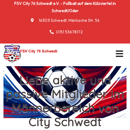
FSV City 76 Schwedt e.V. - Fußball auf dem Külzviertel in
Schwedt/Oder
16303 Schwedt, Märkische Str. 56
0151 53678172
Liebe aktive und
passive Mitglieder im
Männerbereich von
City Schwedt