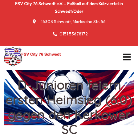
FSV City 76 Schwedt e.V. - Fußball auf dem Külzviertel in
Schwedt/Oder
16303 Schwedt, Märkische Str. 56
0151 53678172
D-Junioren feiern
ersten Heimsieg (6:0)
gegen den Kerkower
SC