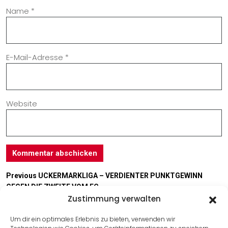
Name
*
E-Mail-Adresse
*
Website
Previous
UCKERMARKLIGA – VERDIENTER PUNKTGEWINN
GEGEN DIE ZWEITE VOM FC
Zustimmung verwalten
Next
RÜCKSCHAU – CITY – ALLE SPIELE – 19.11. und 20.11.16
Um dir ein optimales Erlebnis zu bieten, verwenden wir