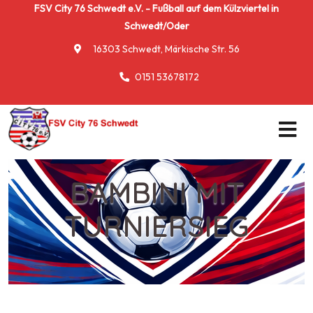
FSV City 76 Schwedt e.V. - Fußball auf dem Külzviertel in
Schwedt/Oder
16303 Schwedt, Märkische Str. 56
0151 53678172
BAMBINI MIT
TURNIERSIEG