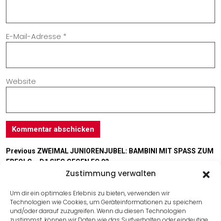
E-Mail-Adresse
*
Website
Previous
ZWEIMAL JUNIORENJUBEL: BAMBINI MIT SPASS ZUM
ERFOLG – D1 SIEG GEGEN FC 02
Zustimmung verwalten
Next
VORSCHAU CITY ALLE SPIELE 12.-14.05.17
Um dir ein optimales Erlebnis zu bieten, verwenden wir
Technologien wie Cookies, um Geräteinformationen zu speichern
Useful Link
und/oder darauf zuzugreifen. Wenn du diesen Technologien
zustimmst, können wir Daten wie das Surfverhalten oder eindeutige