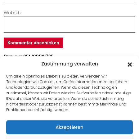
Website
Previous
SENIOREN Ü35
Zustimmung verwalten
Next
E-JUNIOREN
Um dir ein optimales Erlebnis zu bieten, verwenden wir
Technologien wie Cookies, um Geräteinformationen zu speichern
Useful Link
und/oder darauf zuzugreifen. Wenn du diesen Technologien
zustimmst, können wir Daten wie das Surfverhalten oder eindeutige
IDs auf dieser Website verarbeiten. Wenn du deine Zustimmung
Impressum
nicht erteilst oder zurückziehst, können bestimmte Merkmale und
Kontakt
Funktionen beeinträchtigt werden.
Datenschutz
Akzeptieren
Cookies
Anmelden