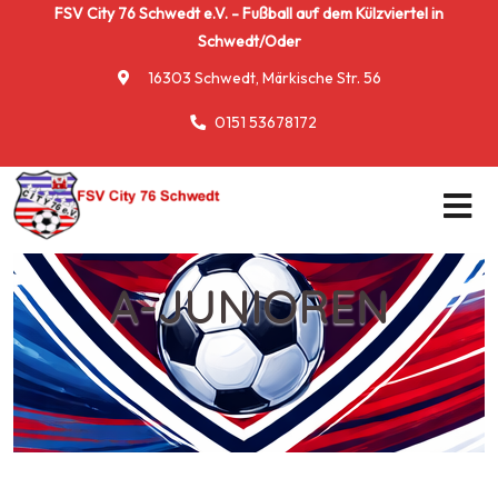
FSV City 76 Schwedt e.V. - Fußball auf dem Külzviertel in
Schwedt/Oder
16303 Schwedt, Märkische Str. 56
0151 53678172
A-JUNIOREN