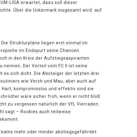
UM-LIGA erwartet, dazu soll dieser
ichte. Über die Uckermark insgesamt wird auf
Die Strukturpläne liegen erst einmal im
rspielte im Endspurt seine Chancen.
och in den Kreis der Aufstiegsaspiranten
nennen. Der Vorteil vom FC II ist seine
 es sich dicht. Die Absteiger der letzten drei
outiniers wie Verch und Mau, aber auch auf
 Hart, kompromisslos und effektiv sind sie
Schrödter wäre sicher froh, wenn er nicht bloß
t zu vergessen natürlich der VfL Vierraden.
l sagt – Rookies auch teilweise
nbekommt.
der Teams mehr oder minder abstiegsgefährdet