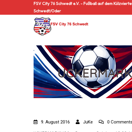
FSV City 76 Schwedt e.V. - Fußball auf dem Külzviertel
Schwedt/Oder
UCKERMARKLI
9. August 2016
JuKe
0 Comment