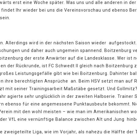
ärts erst eine Woche später. Was uns und alle anderen in der 
indet Ihr wieder bei uns die Vereinsvorschau und ebenso Ber
sein.
. Allerdings wird in der nächsten Saison wieder aufgestockt. 
raschungen und daher auch ungemein spannend. Boitzenburg ve
oitzenburg der erste Anwärter auf die Landesklasse. Wer ist n
 der Rückrunde, ist FC Schwedt II gleich nach Boitzenburg zu 
oßes Leistungsgefälle gibt wie bei Boitzenburg. Dahinter ballt
en ihre berechtigten Ansprüche an. Beim HSV setzt man auf R
t mit seiner Trainingsarbeit Maßstäbe gesetzt. Und Gollmitz?
r agierte sehr unglücklich in der zweiten Halbserie. Trainer 
ern ebenso für eine angemessene Punktausbeute bekommt. Nich
 Verein mit den wohl meisten – wie man im Amerikanischen woh
 der VfL eine vernünftige Balance zwischen Alt und Jung hi
eine zweigeteilte Liga, wie im Vorjahr, als nahezu die Hälfte 