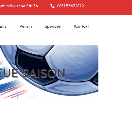
t, Märkische Str. 56
0151 53678172
eams
Verein
Spenden
Kontakt
EUE SAISON –