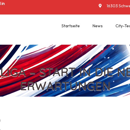
 in
16303 Schwed
Startseite
News
City-T
GA – START IN DIE N
ERWARTUNGEN
s