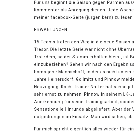
Für uns beginnt die Saison gegen Parmen ausw
Kommentar als Anregung dienen. Jede Woche f
meiner facebook-Seite (jürgen kern) zu lesen 
ERWARTUNGEN
15 Teams treten den Weg in die neue Saison an
Tresor. Die letzte Serie war nicht ohne Über
Trotzdem, so der Stamm erhalten bleibt, ist B
einzubeziehen? Gehen wir nach den Ergebnissen
homogene Mannschaft, in der es nicht so ein gr
Jahre Heinersdorf, Gollmitz und Pinnow meld
Neuzugang Koch. Trainer Natter hat schon jetz
sehr ernst zu nehmen. Pinnow in seinem LK-Jah
Anerkennung für seine Trainingsarbeit, sond
Sensationelle Hinrunde abgeliefert. Aber der
notgedrungen im Einsatz. Man wird sehen, ob
Für mich spricht eigentlich alles wieder für 